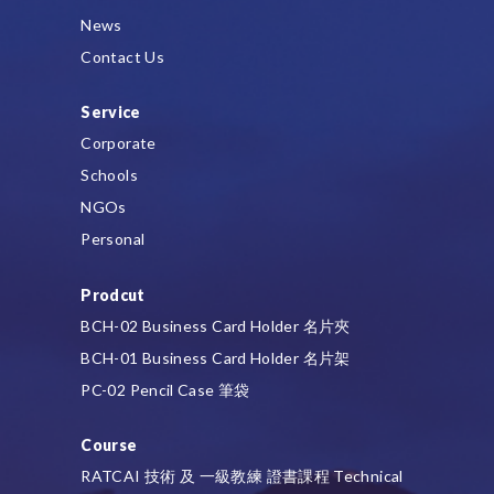
News
Contact Us
Service
Corporate
Schools
NGOs
Personal
Prodcut
BCH-02 Business Card Holder 名片夾
BCH-01 Business Card Holder 名片架
PC-02 Pencil Case 筆袋
Course
RATCAI 技術 及 一級教練 證書課程 Technical