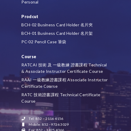
Personal
Prodcut
BCH-02 Business Card Holder 名片夾
BCH-01 Business Card Holder 名片架
PC-02 Pencil Case 筆袋
Course
RATCAI 技術 及 一級教練 證書課程 Technical
& Associate Instructor Certificate Course
RAAI 一級教練證書課程 Associate Instructor
Certificate Course
RATC 技術證書課程 Technical Certificate
Course
Tel: 852 – 2116 4156
Mobile: 852 - 9726 3029
Fax: 852 – 3425 4366