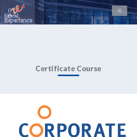
/* * Template Name: Certificate Course * description: For classify
course page only */
Certificate Course